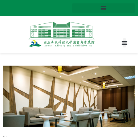
:::
:::