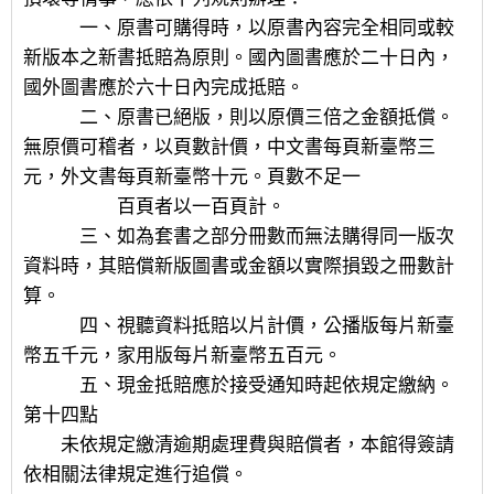
一、原書可購得時，以原書內容完全相同或較
新版本之新書抵賠為原則。國內圖書應於二十日內，
國外圖書應於六十日內完成抵賠。
二、原書已絕版，則以原價三倍之金額抵償。
無原價可稽者，以頁數計價，中文書每頁新臺幣三
元，外文書每頁新臺幣十元。頁數不足一
百頁者以一百頁計。
三、如為套書之部分冊數而無法購得同一版次
資料時，其賠償新版圖書或金額以實際損毀之冊數計
算。
四、視聽資料抵賠以片計價，公播版每片新臺
幣五千元，家用版每片新臺幣五百元。
五、現金抵賠應於接受通知時起依規定繳納。
第十四點
未依規定繳清逾期處理費與賠償者，本館得簽請
依相關法律規定進行追償。