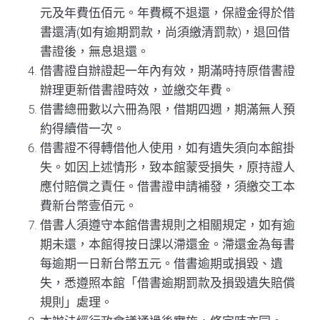
元及年費伍佰元。年費概不退還，保證金得於借
書還清(如有逾期罰款，尚須繳清罰款)，退回借
書證後，無息退還。
借書證自辦證起一年內有效，期滿時持原借書證
辦理更新借書證時效，並繳交年費。
借書總冊數以六冊為限，借期四週，期滿無人預
約得續借一次。
借書證不得轉借他人使用，如有遺失須向本館掛
失。如因上述情形，致本館蒙受損失，原持證人
應付賠償之責任。借書證申請補發，須繳交工本
費新台幣壹佰元。
借書人須遵守本館借書規則之相關規定，如有逾
期未還，本館得按日課以滯還金。滯還金為每書
每逾期一日新台幣五元。借書逾期或損毀、遺
失，悉遵照本館「借書逾期罰款及損毀遺失賠償
規則」處理。