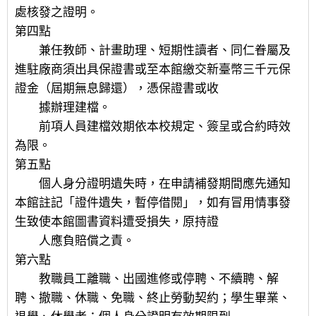
處核發之證明。
第四點
兼任教師、計畫助理、短期性讀者、同仁眷屬及
進駐廠商須出具保證書或至本館繳交新臺幣三千元保
證金（屆期無息歸還），憑保證書或收
據辦理建檔。
前項人員建檔效期依本校規定、簽呈或合約時效
為限。
第五點
個人身分證明遺失時，在申請補發期間應先通知
本館註記「證件遺失，暫停借閱」，如有冒用情事發
生致使本館圖書資料遭受損失，原持證
人應負賠償之責。
第六點
教職員工離職、出國進修或停聘、不續聘、解
聘、撤職、休職、免職、終止勞動契約；學生畢業、