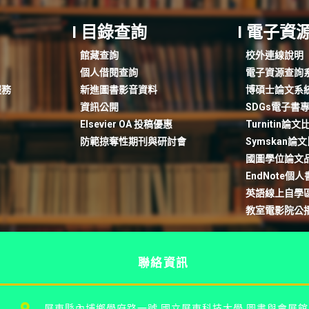
I 目錄查詢
I 電子資
館藏查詢
校外連線說明
個人借閱查詢
電子資源查詢
服務
新進圖書影音資料
博碩士論文系
資訊公開
SDGs電子書
Elsevier OA 投稿優惠
Turnitin論
防範掠奪性期刊與研討會
Symskan論
國圖學位論文
EndNote個
英語線上自學
教室電影院公
聯絡資訊
屏東縣內埔鄉學府路一號 國立屏東科技大學 圖書與會展館