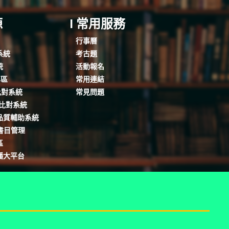
源
I 常用服務
行事曆
系統
考古題
統
活動報名
專區
常用連結
文比對系統
常見問題
文比對系統
品質輔助系統
人書目管理
區
播大平台