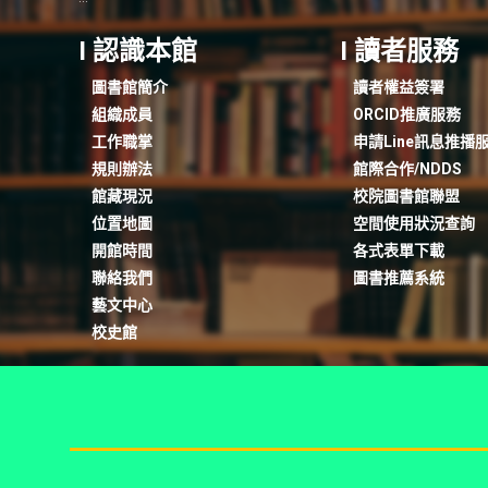
I 認識本館
I 讀者服務
圖書館簡介
讀者權益簽署
組織成員
ORCID推廣服務
工作職掌
申請Line訊息推播
規則辦法
館際合作/NDDS
館藏現況
校院圖書館聯盟
位置地圖
空間使用狀況查詢
開館時間
各式表單下載
聯絡我們
圖書推薦系統
藝文中心
校史館