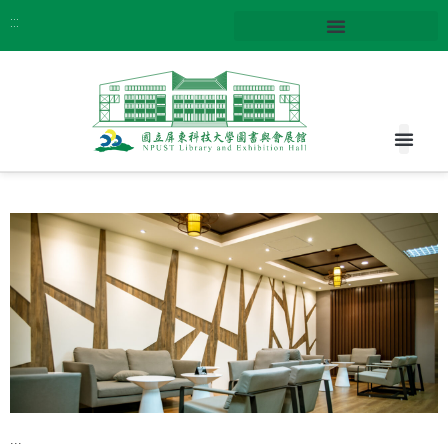
:::
:::