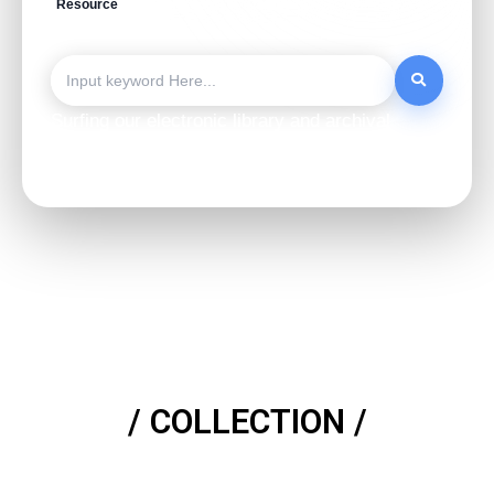
Resource
Collection
Database
Journals
Agr.DB
Surfing our electronic library and archival
resources.
/ COLLECTION /