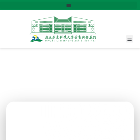
NPUST
Smart Library Search
Explore collections, databases, e-journals and academic resources