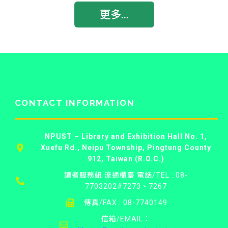
更多...
CONTACT INFORMATION
NPUST – Library and Exhibition Hall
No. 1,
Xuefu Rd., Neipu Township, Pingtung County
912, Taiwan (R.O.C.)
讀者服務組 流通櫃臺 電話/TEL : 08-
7703202#7273、7267
傳真/FAX : 08-7740149
信箱/EMAIL：