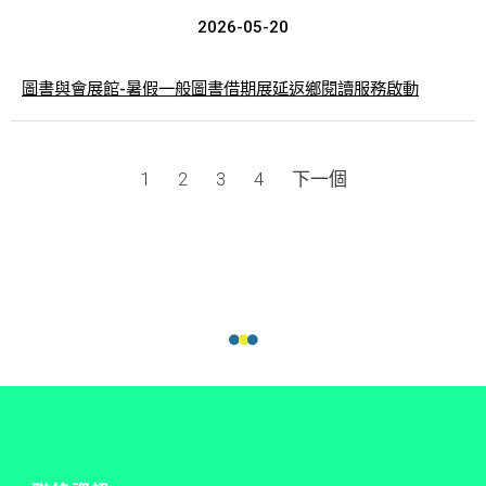
2026-05-20
圖書與會展館-暑假一般圖書借期展延返鄉閱讀服務啟動
1
2
3
4
下一個