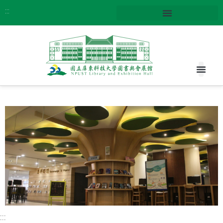
:::
:::