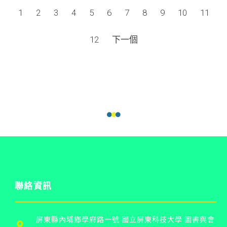
1
2
3
4
5
6
7
8
9
10
11
12
下一個
聯絡資訊
屏東縣內埔鄉學府路一號 國立屏東科技大學 圖書與會