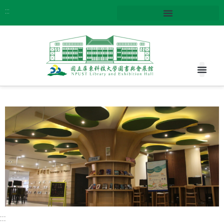
:::
:::