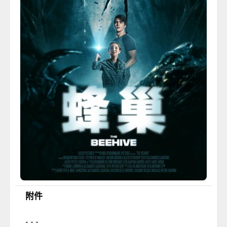
附件
- - -