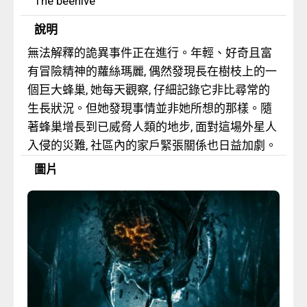
The beehive
說明
無法解釋的詭異事件正在進行。年輕、好奇且富
有冒險精神的蘿絲瑪麗, 偶然發現長在樹枝上的一
個巨大蜂巢, 她每天觀察, 仔細記錄它非比尋常的
生長狀況。但她發現事情並非她所想的那樣。隨
著蜂巢增長到已威脅人類的地步, 面對這場外星人
入侵的災難, 社區內的家戶緊張關係也日益加劇。
圖片