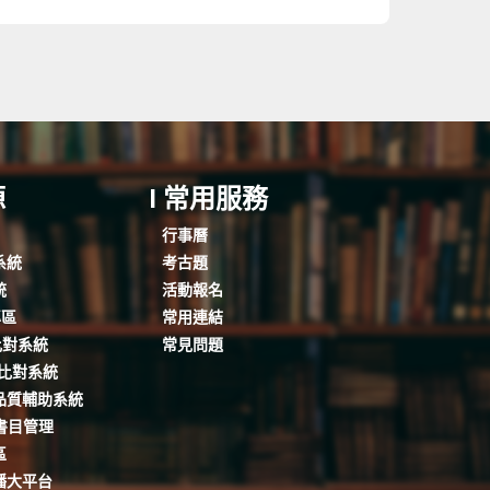
源
I 常用服務
行事曆
系統
考古題
統
活動報名
專區
常用連結
文比對系統
常見問題
文比對系統
品質輔助系統
人書目管理
區
播大平台