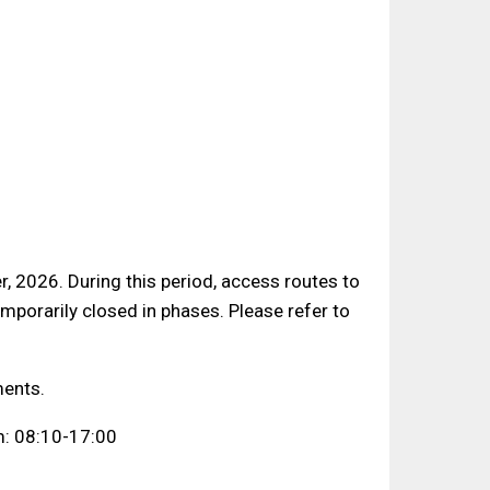
r, 2026. During this period, access routes to
temporarily closed in phases. Please refer to
ments.
: 08:10-17:00