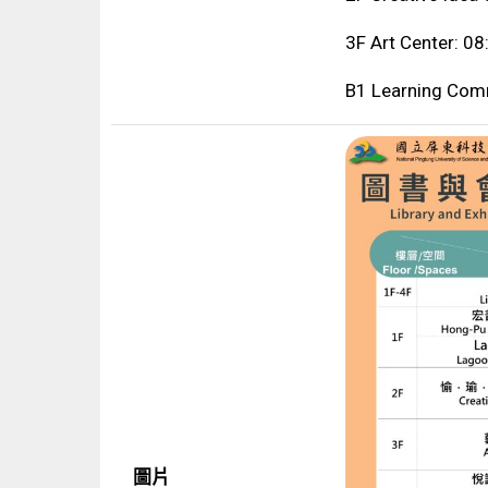
3F Art Center: 0
B1 Learning Com
圖片