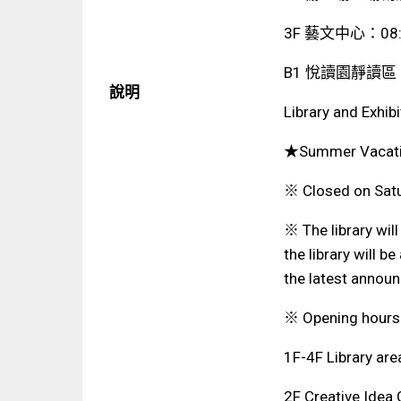
3F 藝文中心：08:1
B1 悅讀園靜讀
說明
Library and Exhi
★Summer Vacatio
※ Closed on Sat
※ The library wil
the library will b
the latest annou
※ Opening hours 
1F-4F Library a
2F Creative Idea