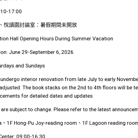
0-17:00
區、悅讀園討論室：暑假期間未開放
bition Hall Opening Hours During Summer Vacation
n: June 29-September 6, 2026
urdays and Sundays
l undergo interior renovation from late July to early Novembe
e adjusted. The book stacks on the 2nd to 4th floors will be 
ncements for detailed dates and updates.
are subject to change. Please refer to the latest announce
rea、1F Hong-Pu Joy-reading room、1F Lagoon reading room
 Center: 09:00-16:30