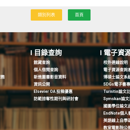
類別列表
首頁
I 目錄查詢
I 電子資
館藏查詢
校外連線說明
個人借閱查詢
電子資源查詢
服務
新進圖書影音資料
博碩士論文系
資訊公開
SDGs電子書
Elsevier OA 投稿優惠
Turnitin論
防範掠奪性期刊與研討會
Symskan論
國圖學位論文
EndNote個
英語線上自學
教室電影院公