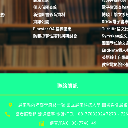
館藏查詢
校外連線說明
個人借閱查詢
電子資源查詢
服務
新進圖書影音資料
博碩士論文系
資訊公開
SDGs電子書
Elsevier OA 投稿優惠
Turnitin論
防範掠奪性期刊與研討會
Symskan論
國圖學位論文
EndNote個
英語線上自學
教室電影院公
聯絡資訊
屏東縣內埔鄉學府路一號 國立屏東科技大學 圖書與會展館
讀者服務組 流通櫃臺 電話/TEL : 08-7703202#7273、726
傳真/FAX : 08-7740149