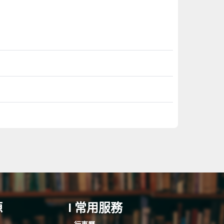
源
I 常用服務