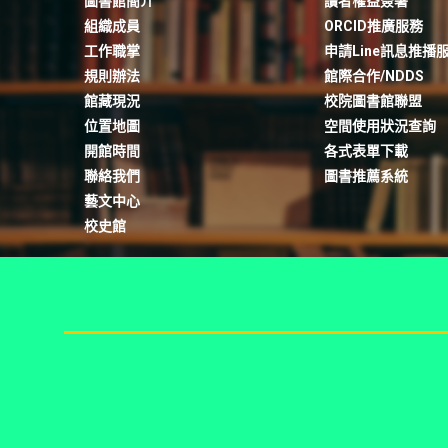
圖書館簡介
讀者權益簽署
組織成員
ORCID推廣服務
工作職掌
申請Line訊息推播
規則辦法
館際合作/NDDS
館藏現況
校院圖書館聯盟
位置地圖
空間使用狀況查詢
開館時間
各式表單下載
聯絡我們
圖書推薦系統
藝文中心
校史館