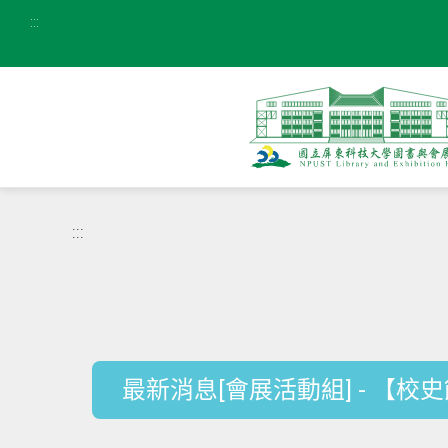
:::
:::
最新消息[會展活動組] - 【