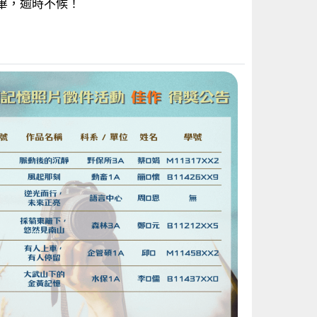
完畢，逾時不候！