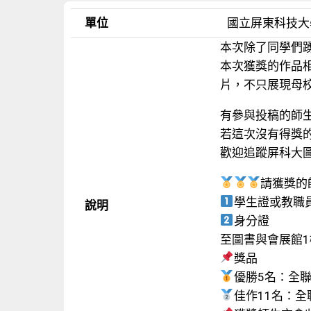
單位
國立屏東科技大
本次除了同學們
本次獲獎的作品
片，不只展現母
有參與投稿的師
若這次沒有得獎
歡迎追蹤屏科大圖
請獲獎的
學生證或教職
說明
身分證
至圖書與會展館
獎品
優勝5名：全
佳作11名：全