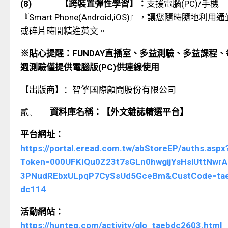
(8)
【跨裝置彈性學習】：
支援電腦
(PC)/
手機
『
Smart Phone(Android,iOS)
』，讓您隨時隨地利用通
或碎片時間精進英文。
※貼心提醒：
FUNDAY
直播室、多益測驗、多益課程、
週測驗僅提供
電腦版
(PC)
供連線使用
【出版商】：
智擎國際顧問股份有限公司
貳、
資料庫名稱：【外文雜誌精選平台】
平台網址：
https://portal.eread.com.tw/abStoreEP/auths.aspx
Token=000UFKIQu0Z23t7sGLn0hwgijYsHslUttNwr
3PNudREbxULpqP7CySsUd5GceBm&CustCode=ta
dc114
活動網站：
https://hunteq.com/activity/glo_taebdc2603.html