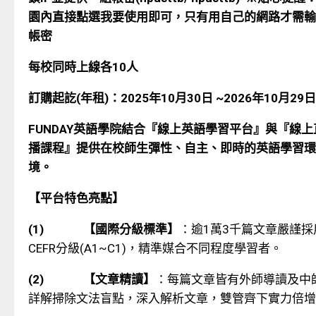
園內直接點選我要使用即可，只有用自己的網路才需輸
帳密
每校同時上線各
10
人
訂購起訖
(
年租
)
：
2025
年
10
月
30
日
~2026
年
10
月
29
日
FUNDAY
英語學院結合『線上英語學習平台』與『線上
播課程』提供在校師生彈性、自主、即時的英語學習環
境。
【平台特色亮點】
(1)
【國際分級標準】
：逾
1
萬
3
千篇文章嚴謹採
CEFR
分級
(A1~C1)
，精準媒合不同程度學習者。
(2)
【文章精讀】
：每篇文章皆有外師導讀及中
詳解掃除文法盲點，深入解析文章，雙管齊下實力倍增