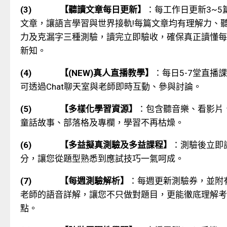
(3)
【聽讀文章每日更新】
：每工作日更新
3~5
文章，讓語言學習與世界接軌
!
每篇文章均有理解力、
力及克漏字三種測驗，讀完立即驗收，確保真正讀懂每
新知。
(4)
【
(NEW)
真人直播教學】
：每日
5-7
堂直播課
可透過
Chat
聊天室與老師即時互動、參與討論。
(5)
【多樣化學習資源】
：包含聽音樂、看影片
童話故事、部落格及專欄，學習不再枯燥。
(6)
【多益擬真測驗及多益課程】
：測驗後立即
分，讓您從題型熟悉到應試技巧一氣呵成。
(7)
【每週測驗解析】
：每週更
新測驗券，並附
老師的語音詳解，讓您不只做對題目，更能徹底理解考
點。