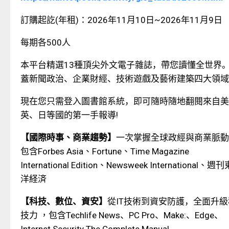
訂購起訖
(
年租
)
：
2026
年
11
月
10
日
~2026
年
11
月
9
日
每期各
500
人
本平台精選
13
種頂尖外文電子雜誌，帶您讀懂全世界
蓋新聞政治、企業財經、技術遊戲及藝術建築四大領域
現在您只需登入圖書館系統，即可隨時隨地翻閱來自美
英、日等國的第一手報導
!
【國際時事
、商業趨勢】
一次掌握全球政經與商業脈動
包含
Forbes Asia
、
Fortune
、
Time Magazine
International Edition
、
Newsweek International
、週刊
洋経済
【科技、數位、資安】
從
IT
技術到資安防護，全面升級
技力
，包含
Techlife News
、
PC Pro
、
Make:
、
Edge
、
Internet Security The Complete Manual