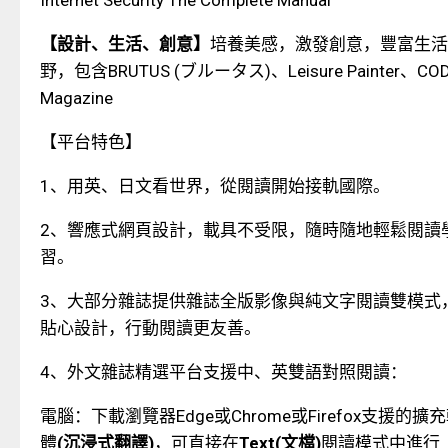
【設計、生活、創意】
培養美感，激發創意，豐富生活
野，包含
BRUTUS (
ブルータス
)
、
Leisure Painter
、
CO
Magazine
【平台特色】
1
、用英、日文看世界，從閱讀開始接軌國際。
2
、響應式網頁設計，載具不受限，隨時隨地輕鬆閱讀
習。
3
、大部分雜誌提供雜誌全版影像與純文字閱讀雙模式
貼心設計，行動閱讀更友善。
4
、
外文雜誌精選平台支援中、英雙語對照閱讀：
電腦：
下載瀏覽器
Edge
或
Chrome
或
Firefox
支援的擴充
體
(
沉浸式翻譯
)
，可直接在
Text(
文檔
)
閱讀模式中進行