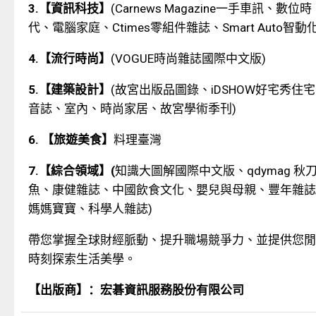
3.
【資訊科技】
(Carnews Magazine
一手車訊、數位時
代、電腦家庭、
Ctimes
零組件雜誌、
Smart Auto
智動
4.
【流行時尚】
(VOGUE
時尚雜誌國際中文版
)
5.
【建築設計】
(
故宮出版品圖錄、
iDSHOW
好宅秀住宅
音誌、室內、時尚家居、故宮學術季刊
)
6.
【旅遊美食】
料理臺灣
7.
【綜合領域】
(
知識大圖解國際中文版、
qdymag
秋
魚、康健雜誌、中國飲食文化、嬰兒與母親、豐年雜誌
媽媽寶寶、科學人雜誌
)
帶您掌握全球財經脈動、提升職場競爭力、並提供您閒
時刻探索生活美學。
【出版商】：宏碁資訊服務股份有限公司