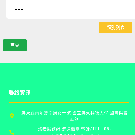
- - -
類別列表
首頁
聯絡資訊
屏東縣內埔鄉學府路一號 國立屏東科技大學 圖書與會
展館
讀者服務組 流通櫃臺 電話/TEL : 08-