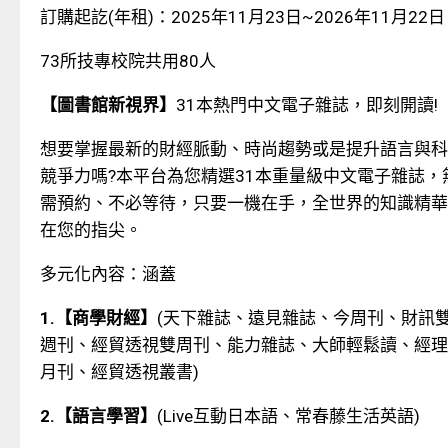
訂購起訖
(
年租
)
：
2025
年
11
月
23
日
~2026
年
11
月
22
日
73
所技專校院共用
80
人
【圖書館新視界】
31
本熱門中文電子雜誌，即刻開讀
!
想要掌握最
新的財經脈動、時尚趨勢或是提升語言與科
競爭力嗎
?
本平台為您精選
31
本重量級中文電子雜誌，
需預約、不必等待，只要一機在手，全世界的知識精華
在您的指尖。
多元化內容：涵蓋
1.
【商學財經】
(
天下雜誌、遠見雜誌、今周刊、財訊
週刊、經貿透視雙周刊、能力雜誌、大師輕鬆讀、經理
月刊、經貿透視叢書
)
2.
【語言學習】
(Live
互動日本語、常春藤生活英語
)